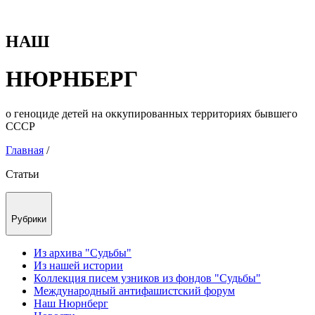
НАШ
НЮРНБЕРГ
о геноциде детей на оккупированных территориях бывшего
СССР
Главная
/
Статьи
Рубрики
Из архива "Судьбы"
Из нашей истории
Коллекция писем узников из фондов "Судьбы"
Международный антифашистский форум
Наш Нюрнберг